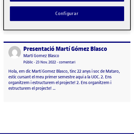
poder familiaritzar-me amb els diferents programes
del drive, especialment a l’hora de treballar en grup, així com
Configurar
algunes ja les havia fet servir, en el cas del sheets he après a
utilitzar fórmules que fins ara només sabia utilitzar en l’excel, …
Presentació Martí Gómez Blasco
Publicat per
Publicat per
Martí Gomez Blasco
Visibilitat:
Data de publicació
23 novembre, 2022 10:30 pm
el Presentació Martí Gómez Blasco
Públic
-
23 Nov. 2022
-
comentari
Hola, em dic Martí Gomez Blasco, tinc 22 anys i soc de Mataro,
estic cursant el meu primer semestre aqui a la UOC. 2. Ens
organitzem i estructurem el projecte! 2. Ens organitzem i
estructurem el projecte! …