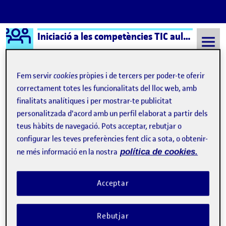
Logo Ágora
Iniciació a les competències TIC aula 4
Saltar al contingut
Fem servir
cookies
pròpies i de tercers per poder-te oferir
correctament totes les funcionalitats del lloc web, amb
Semestre 20221 - Aula 4
Martí Gomez Blasco
finalitats analítiques i per mostrar-te publicitat
personalitzada d'acord amb un perfil elaborat a partir dels
Martí Gomez Blasco
teus hàbits de navegació. Pots acceptar, rebutjar o
configurar les teves preferències fent clic a sota, o obtenir-
ne més informació en la nostra
política de cookies.
Reflexió sobre la trajectòria d’aprenentatge
Publicat per
Publicat per
Martí Gomez Blasco
Visibilitat:
Data de publicació
17 gener, 2023 11:43 pm
el Reflexió sobre la trajectòria d’apr
Públic
-
17 Gen. 2023
-
comentari
Acceptar
Aquesta assignatura m’ha estat útil per a poder millorar les
meves capacitats de treball en equip i a descobrir noves pautes
per poder crear les normes de treball dins d’un grup, com per
Rebutjar
exemple els acords grupals. A més m’ha estat útil per a