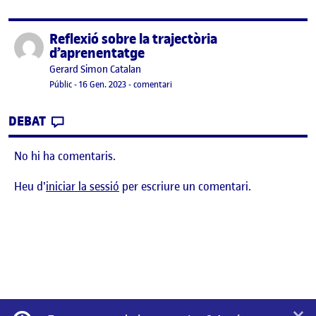
Reflexió sobre la trajectòria
Publicat per
d’aprenentatge
Publicat per
Gerard Simon Catalan
Visibilitat:
Data de publicació
el Reflexió sobre la trajectòria d’apre
Públic
-
16 Gen. 2023
-
comentari
CONTRIBUTION
0
EL REFLEXIÓ SOBRE LA TRAJECTÒRIA D’AP
DEBAT
No hi ha comentaris.
Heu d'
iniciar la sessió
per escriure un comentari.