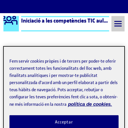
Logo Ágora
Iniciació a les competències TIC aula 4
Saltar al contingut
Semestre 20221 - Aula 4
16 Gener, 2023
Fem servir
cookies
pròpies i de tercers per poder-te oferir
16 Gener, 2023
correctament totes les funcionalitats del lloc web, amb
finalitats analítiques i per mostrar-te publicitat
personalitzada d'acord amb un perfil elaborat a partir dels
Reflexió sobre la trajectòria
teus hàbits de navegació. Pots acceptar, rebutjar o
Publicat per
d’aprenentatge
configurar les teves preferències fent clic a sota, o obtenir-
Publicat per
Paula Gras Garcia
ne més informació en la nostra
política de cookies.
Visibilitat:
Data de publicació
el Reflexió sobre la trajectòria d’apre
Públic
-
16 Gen. 2023
-
comentari
CONTRIBUTION
0
EL REFLEXIÓ SOBRE LA TRAJECTÒRIA D’AP
Acceptar
DEBAT