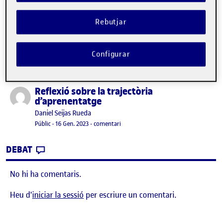
No hi ha comentaris.
Rebutjar
Heu d'
iniciar la sessió
per escriure un comentari.
Configurar
Reflexió sobre la trajectòria
Publicat per
d’aprenentatge
Publicat per
Daniel Seijas Rueda
Visibilitat:
Data de publicació
el Reflexió sobre la trajectòria d’apre
Públic
-
16 Gen. 2023
-
comentari
CONTRIBUTION
0
EL REFLEXIÓ SOBRE LA TRAJECTÒRIA D’AP
DEBAT
No hi ha comentaris.
Heu d'
iniciar la sessió
per escriure un comentari.