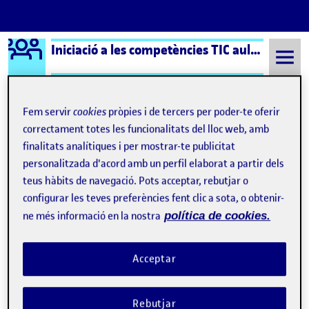
Logo Ágora
Iniciació a les competències TIC aula 4
Saltar al contingut
Fem servir
cookies
pròpies i de tercers per poder-te oferir
correctament totes les funcionalitats del lloc web, amb
Semestre 20221 - Aula 4
Per saber una mica més sobre mi
finalitats analítiques i per mostrar-te publicitat
Navegació d'entrades
personalitzada d'acord amb un perfil elaborat a partir dels
: Presentació
: Pre
Anterior
Següent
teus hàbits de navegació. Pots acceptar, rebutjar o
configurar les teves preferències fent clic a sota, o obtenir-
Per saber una mica més sobre
Publicat per
ne més informació en la nostra
política de cookies.
Publicat per
Laia Baños Peiro
Visibilitat:
Data de publicació
22 novembre, 2022 12:25 pm
el Per saber una mica més sobre mi
Públic
-
22 Nov. 2022
-
comentari
Acceptar
Amb aquest vídeo podras saber una mica més sobre mi, la
meva feina o els meus hobbies.
Rebutjar