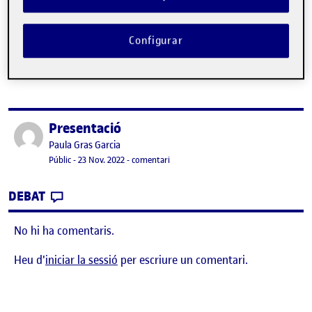
No hi ha comentaris.
Configurar
Heu d'
iniciar la sessió
per escriure un comentari.
Presentació
Publicat per
Publicat per
Paula Gras Garcia
Visibilitat:
Data de publicació
23 novembre, 2022 6:28 pm
el Presentació
Públic
-
23 Nov. 2022
-
comentari
CONTRIBUTION
0
EL PRESENTACIÓ
DEBAT
No hi ha comentaris.
Heu d'
iniciar la sessió
per escriure un comentari.