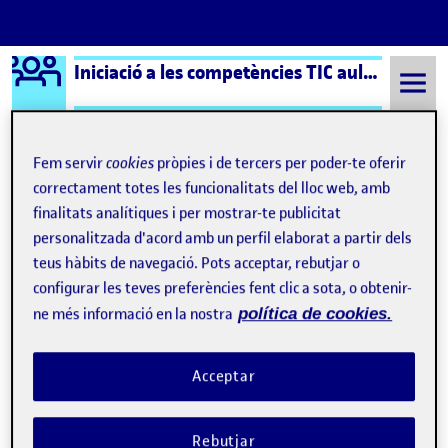
Logo Ágora
Iniciació a les competències TIC aula 4
Saltar al contingut
Fem servir
cookies
pròpies i de tercers per poder-te oferir
correctament totes les funcionalitats del lloc web, amb
Semestre 20221 - Aula 4
Paula Gras Garcia
finalitats analítiques i per mostrar-te publicitat
Paula Gras Garcia
personalitzada d'acord amb un perfil elaborat a partir dels
teus hàbits de navegació. Pots acceptar, rebutjar o
configurar les teves preferències fent clic a sota, o obtenir-
Reflexió sobre la trajectòria
Publicat per
ne més informació en la nostra
política de cookies.
d’aprenentatge
Publicat per
Paula Gras Garcia
Acceptar
Visibilitat:
Data de publicació
el Reflexió sobre la trajectòria d’apre
Públic
-
16 Gen. 2023
-
comentari
CONTRIBUTION
0
EL REFLEXIÓ SOBRE LA TRAJECTÒRIA D’AP
DEBAT
Rebutjar